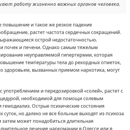
ушают работу жизненно важных органов человека.
е повышение и такое же резкое падение
ообращение, растет частота сердечных сокращений.
 выражающиеся острой недостаточностью.
ти почек и печени. Однако самым тяжелым
мирование неуправляемой гипертермии, которая
а повышение температуры тела до рекордных отметок,
 со здоровьем, вызванных приемом наркотика, могут
с употреблением и передозировкой «солей», растет с
оцедурой, необходимой для помощи солевым
и гемодиализ. Острые психические состояния
х суток, но далеко не все больные выходят из психоза
 затем может понадобиться длительная
олнительное лечение наркомании в Одессе или в