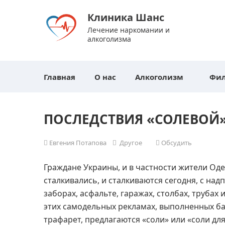
Клиника Шанс
Лечение наркомании и
алкоголизма
Главная
О нас
Алкоголизм
Фи
ПОСЛЕДСТВИЯ «СОЛЕВОЙ
Евгения Потапова
Другое
Обсудить
Граждане Украины, и в частности жители Одес
сталкивались, и сталкиваются сегодня, с над
заборах, асфальте, гаражах, столбах, трубах
этих самодельных рекламах, выполненных ба
трафарет, предлагаются «соли» или «соли дл